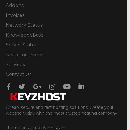
Addons
Invoices
Network Status
Knowledgebase
Server Status
Announcements
Services
Contact Us
Cheap, secure and fast hosting solutions. Create your
website today with the most trusted hosting company!
Theme designed by
AALayer