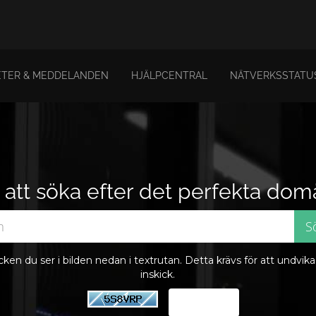
TER & MEDDELANDEN
HJÄLPCENTRAL
NÄTVERKSSTATU
att söka efter det perfekta do
tecken du ser i bilden nedan i textrutan. Detta krävs för att undvik
inskick.