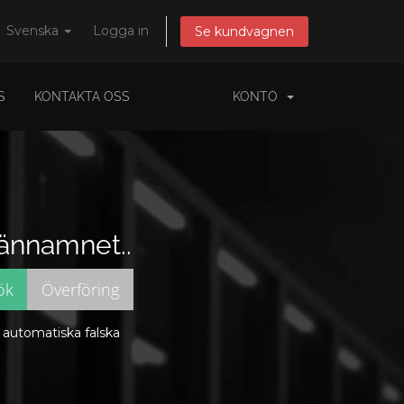
Svenska
Logga in
Se kundvagnen
S
KONTAKTA OSS
KONTO
männamnet..
a automatiska falska