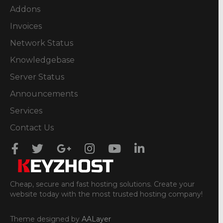
Addons
Invoices
Network Status
Knowledgebase
Server Status
Announcements
Services
Contact Us
Cheap, secure and fast hosting solutions. Create your
website today with the most trusted hosting company!
Theme designed by
AALayer