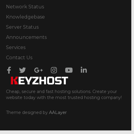
Network Status
Knowledgebase
Server Status
Announcements
Services
Contact Us
Cheap, secure and fast hosting solutions. Create your
website today with the most trusted hosting company!
Theme designed by
AALayer