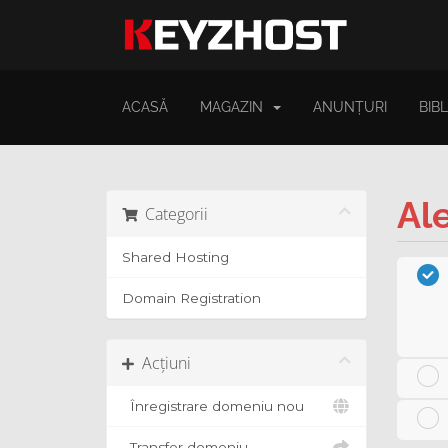
ACASĂ
MAGAZIN
ANUNȚURI
BIB
Al
Categorii
Shared Hosting
Domain Registration
Acțiuni
Înregistrare domeniu nou
Transfer domeniu