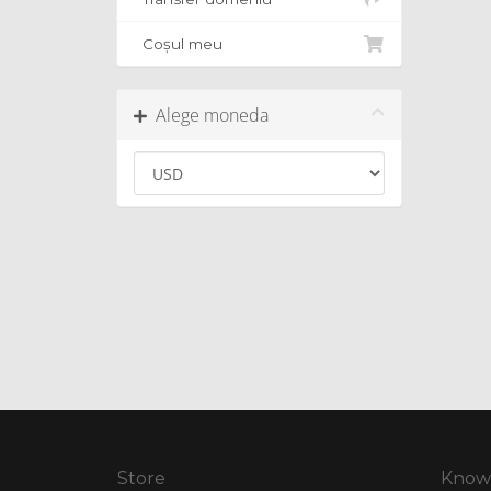
Coșul meu
Alege moneda
Store
Know