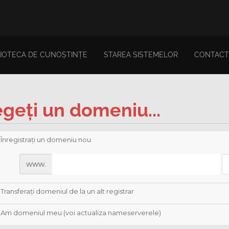
LIOTECA DE CUNOȘTINȚE
STAREA SISTEMELOR
CONTACT
egeți un domeniu...
Înregistrați un domeniu nou
www.
Transferați domeniul de la un alt registrar
Am domeniul meu (voi actualiza nameserverele)