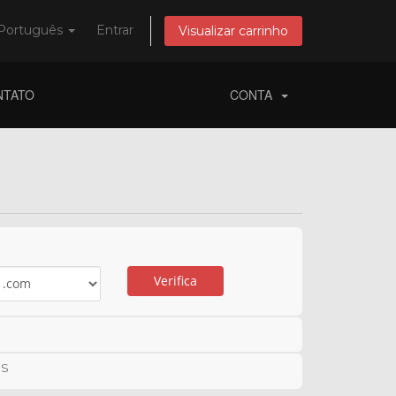
Português
Entrar
Visualizar carrinho
NTATO
CONTA
Verifica
NS