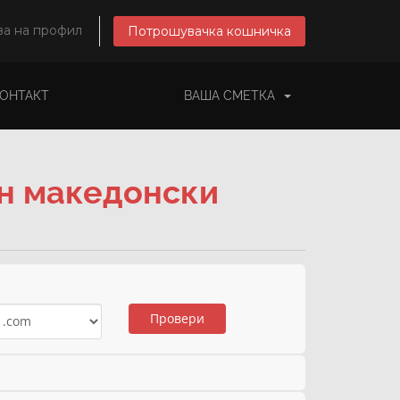
ва на профил
Потрошувачка кошничка
КОНТАКТ
ВАША СМЕТКА
ен македонски
Провери