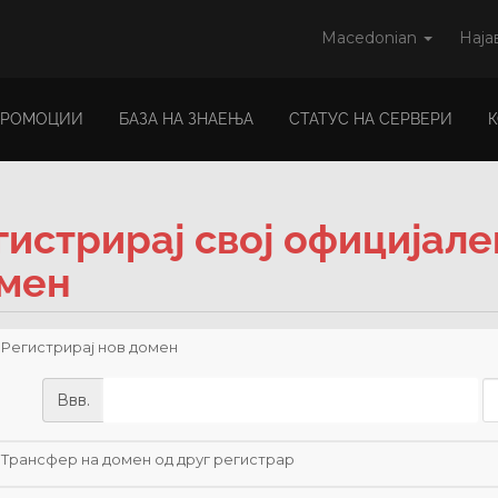
Macedonian
Наја
ПРОМОЦИИ
БАЗА НА ЗНАЕЊА
СТАТУС НА СЕРВЕРИ
гистрирај свој официјал
мен
Регистрирај нов домен
Ввв.
Трансфер на домен од друг регистрар