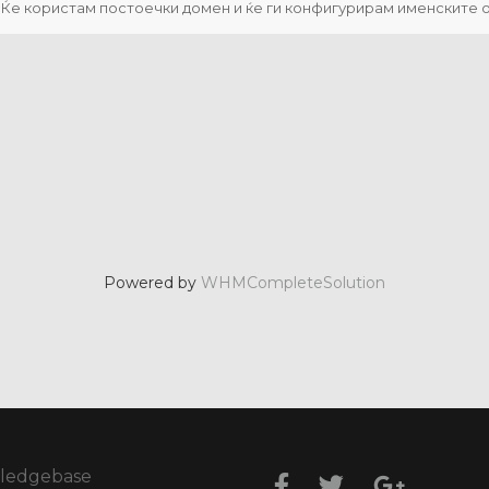
Ќе користам постоечки домен и ќе ги конфигурирам именските 
Powered by
WHMCompleteSolution
ledgebase