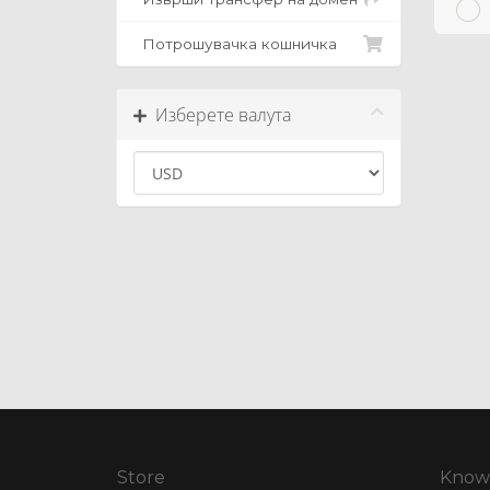
Потрошувачка кошничка
Изберете валута
Store
Know